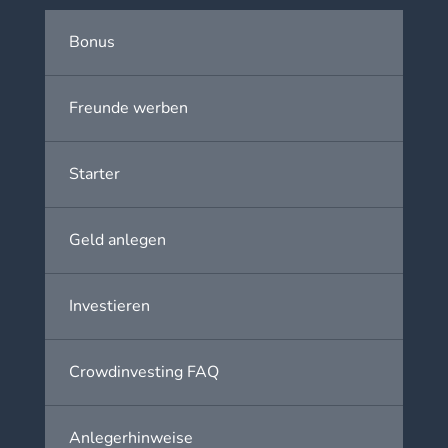
Bonus
Freunde werben
Starter
Geld anlegen
Investieren
Crowdinvesting FAQ
Anlegerhinweise