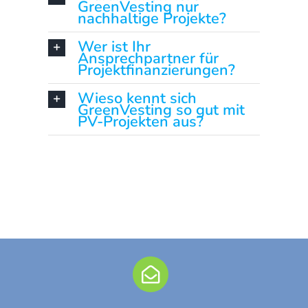
GreenVesting nur
nachhaltige Projekte?
Wer ist Ihr
Ansprechpartner für
Projektfinanzierungen?
Wieso kennt sich
GreenVesting so gut mit
PV-Projekten aus?