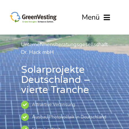
Zum
Inhalt
Menü
springen
Investments
Unternehmensberatungsgesellschaft
Dr. Hack mbH
Geld anlegen
Solarprojekte
Projektfinanzierung
Deutschland –
Bonus
vierte Tranche
Anmelden
Attraktive Verzinsung
Ausbau Photovoltaik in Deutschland
Registrieren